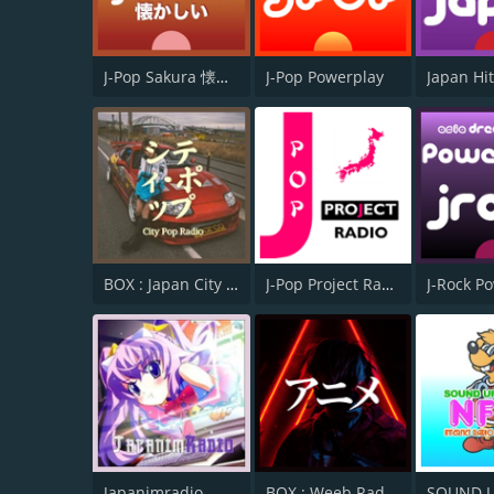
J-Pop Sakura 懐かしい
J-Pop Powerplay
BOX : Japan City Pop -日本のシティポップ
J-Pop Project Radio
J-Rock P
Japanimradio - Officiel
BOX : Weeb Radio Network - アニメ