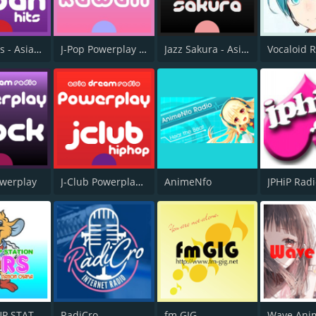
Japan Hits - Asia DREAM Radio
J-Pop Powerplay Kawaii
Jazz Sakura - Asia DREAM radio
Vocaloid 
owerplay
J-Club Powerplay HipHop
AnimeNfo
JPHiP Rad
SOUND UP STATION NFRS
RadiCro
fm GIG