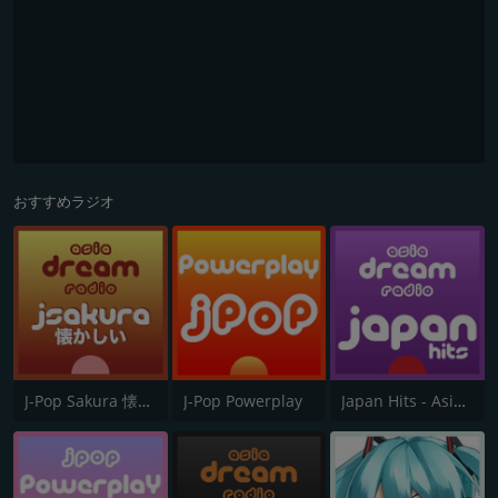
おすすめラジオ
J-Pop Sakura 懐かしい
J-Pop Powerplay
Japan Hits - Asia DREAM Radio