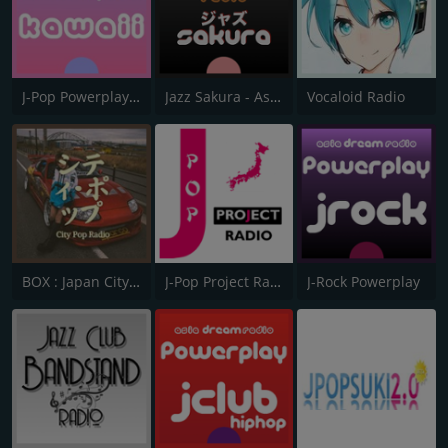
J-Pop Powerplay Kawaii
Jazz Sakura - Asia DREAM radio
Vocaloid Radio
BOX : Japan City Pop -日本のシティポップ
J-Pop Project Radio
J-Rock Powerplay