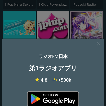
J-Pop Haru Sakura
J-Club Powerplay HipHop
JPopsuki Radio
AnimeNfo
JPHiP Radio
Japanimradio - Officiel
ラジオFM日本
第1ラジオアプリ
4.8
+500k
Super Tokio Radio
Sound Street Radio
BOX : Weeb Radio Network - アニメ