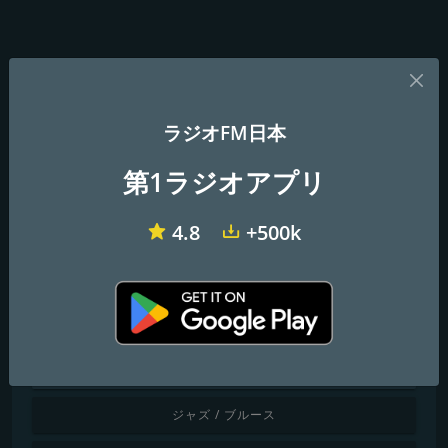
ジャンル別で探す
ラジオFM日本
子供向け
第1ラジオアプリ
チルアウト / ラウンジ
4.8
+500k
クラシック音楽
カントリー
ダンス / エレクトロニック
世界の音楽
ジャズ / ブルース