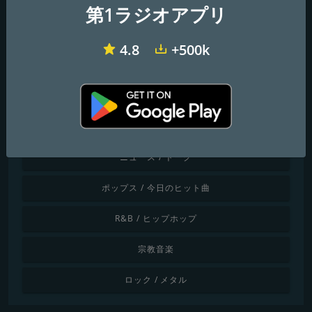
ダンス / エレクトロニック
第1ラジオアプリ
世界の音楽
4.8
+500k
ジャズ / ブルース
ラテン / カリブ音楽
地元の音楽
ニュース / トーク
ポップス / 今日のヒット曲
R&B / ヒップホップ
宗教音楽
ロック / メタル