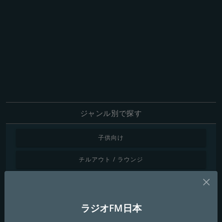
ジャンル別で探す
子供向け
チルアウト / ラウンジ
クラシック音楽
カントリー
ラジオFM日本